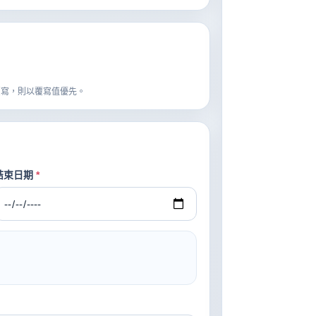
覆寫，則以覆寫值優先。
結束日期
*