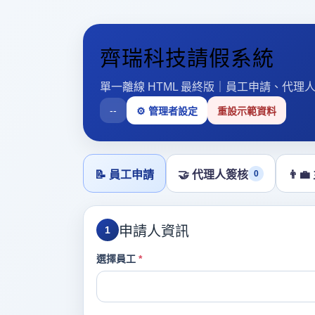
齊瑞科技請假系統
單一離線 HTML 最終版｜員工申請、代
--
⚙️ 管理者設定
重設示範資料
📝 員工申請
🤝 代理人簽核
0
👨‍
申請人資訊
1
選擇員工
*