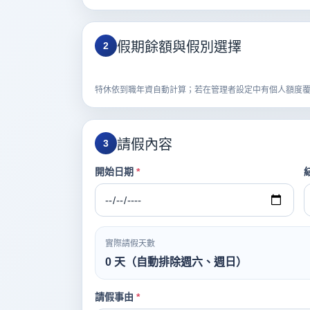
假期餘額與假別選擇
2
特休依到職年資自動計算；若在管理者設定中有個人額度
請假內容
3
開始日期
*
實際請假天數
0
天（自動排除週六、週日）
請假事由
*