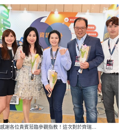
感謝各位貴賓蒞臨參觀指教！這次對於齊瑞…
閱讀全文