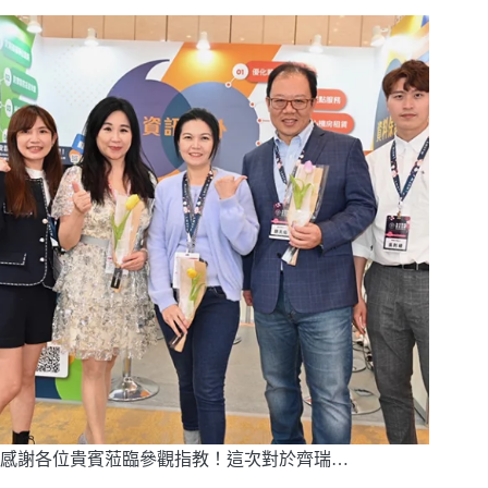
感謝各位貴賓蒞臨參觀指教！這次對於齊瑞…
閱讀全文