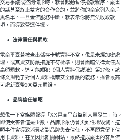
交易爭議或盜刷情形時，就會起動暫停撥款程序。嚴重
的話甚至終止雙方的合作合約，並將你的商家列入商戶
黑名單。一旦金流服務中斷，就表示你將無法收取款
項，而導致營運停擺。
法律責任與罰款
電商平臺若被查出儲存卡號資料不當，像是未經加密處
理，或其資安防護措施不符標準，則會面臨法律責任與
高額罰款。這可能觸犯《個人資料保護法》第27條，該
條文規範了對個人資料檔案安全維護的義務，違者最高
可處新臺幣200萬元罰鍰。
品牌信任崩壞
想像一下當媒體報導「XX電商平台盜刷大量發生」時，
即使受害者僅是少數，品牌形象仍會災難性地毀滅。這
類事件會導致消費者對品牌失去信任，不再願意留下信
用卡資料，甚至因此離開網站，最終造成嚴重的客戶流