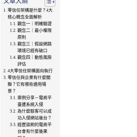
文章大綱
零信任架構是什麼？4大
核心概念全面解析
觀念一｜明確驗證
觀念二｜最小權限
原則
觀念三｜假設網路
環境已經有破口
觀念四｜動態風險
評估
4大零信任架構面向執行
零信任與企業有什麼關
聯？它有哪些適用場
景？
案例分享－電商平
臺遭系統入侵
為什麼駭客可以成
功入侵網站後台？
經歷盜刷的電商平
台會有什麼後果