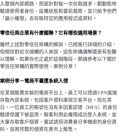
入整個內部網路，而是針對每一次存取請求，都動態地
驗證使用者身份、設備狀態和當前風險，並只給予他們
「最小權限」去存取特定的應用程式或資料。
零信任與企業有什麼關聯？它有哪些適用場景？
雖然上述對零信任架構的解說，已經進行詳細的介紹，
但相信對初次接觸的人來說，這些架構講解還是有些難
以理解。如果你也正處於這個階段，那請參考以下關於
零信任架構的實際使用、案例分享！
案例分享－電商平臺遭系統入侵
在某個販賣女裝的電商平台上，員工可以透過VPN遠端
存取內部系統，包括客戶資料庫與交易平台。但在某
日，一位員工的帳號在沒有多因素認證（MFA）的身份
驗證保護下被盜用。駭客利用此權限成功登入系統，並
大量存取客戶個資，嘗試誘拐消費者分享機密的身份資
料，並將完整的個資在黑市上販售。